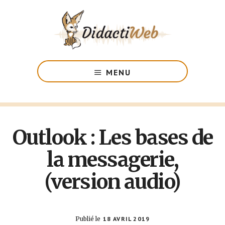
Passer
au
contenu
principal
Les
formations
MENU
adaptées
aux
déficients
visuels
Outlook : Les bases de
la messagerie,
(version audio)
Publié le
18 AVRIL 2019