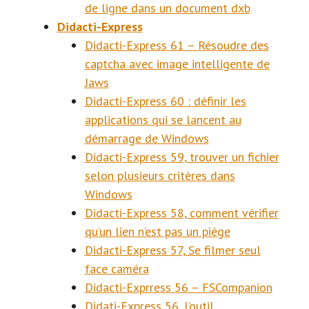
de ligne dans un document dxb
Didacti-Express
Didacti-Express 61 – Résoudre des
captcha avec image intelligente de
Jaws
Didacti-Express 60 : définir les
applications qui se lancent au
démarrage de Windows
Didacti-Express 59, trouver un fichier
selon plusieurs critères dans
Windows
Didacti-Express 58, comment vérifier
qu’un lien n’est pas un piège
Didacti-Express 57, Se filmer seul
face caméra
Didacti-Exprress 56 – FSCompanion
Didati-Express 56, l’outil