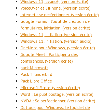
Windows 11, avancé, (version écrite)
VoiceOver et l'iPhone, (version écrite)
Internet : se perfectionner, (version écrite)
Google Forms : l'outil de création de
formulaires, initiation, (version écrite)
Windows 11, initiation, (version écrite)
Windows 11, initiation, (version audio)
OneNote pour Windows, (version écrite)
Google Meet : Participer à des
conférences, (version écrite)
pack Microsoft
Pack Thunderbird
Pack Libre Office
Microsoft Store, (version écrite)
Word : Le publipostage, (version écrite)
NVDA : Se perfectionner, (version écrite)
Outlook pour Windows, le logiciel de