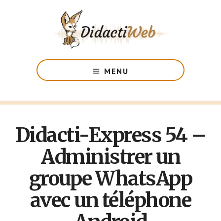
Passer
au
contenu
principal
Les
formations
MENU
adaptées
aux
déficients
visuels
Didacti-Express 54 –
Administrer un
groupe WhatsApp
avec un téléphone