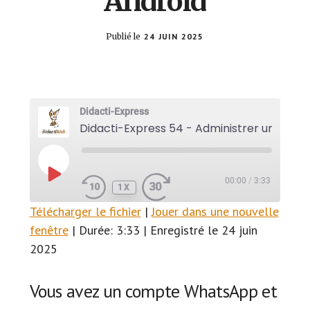
Android
Publié le
24 JUIN 2025
Didacti-Express
Did
PLAY
00:00
/
3:33
EPISODE
1X
Télécharger le fichier
|
Jouer dans une nouvelle
SUBSCRIBE
SHARE
fenêtre
|
Durée: 3:33
|
Enregistré le 24 juin
SHARE
RSS FEED
2025
LINK
Vous avez un compte WhatsApp et
EMBED