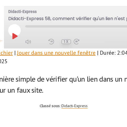
Didacti-Express
Didacti-Express 58, comment vérifier qu'un lien n'est
PLAY
EPISODE
1X
ichier
|
Jouer dans une nouvelle fenêtre
|
Durée: 2:0
SUBSCRIBE
SHARE
025
ière simple de vérifier qu’un lien dans un 
ur un faux site.
Didacti-Express
Classé sous :