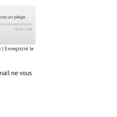
 pas un piège
00:00
/
2:04
4
|
Enregistré le
mail ne vous