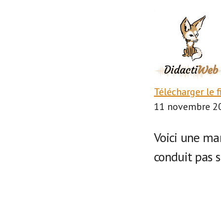
Télécharger le f
SHARE
11 novembre 2
RSS FEED
LINK
Voici une man
conduit pas s
EMBED