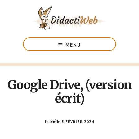
Passer
au
contenu
principal
Les
formations
MENU
adaptées
aux
déficients
visuels
Google Drive, (version
écrit)
Publié le
5 FÉVRIER 2024