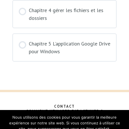
Chapitre 4 gérer les fichiers et les
dossiers
Chapitre 5 L’application Google Drive
pour Windows
CONTACT
COMMENT UTILISER DIDACTIWEB ?
A PROPOS
PLAN DU SITE
CGV
Nous utilisons des cookies pour vous garantir la meilleure
POLITIQUE DE CONFIDENTIALITÉ
expérience sur notre site web. Si vous continuez à utiliser ce
NOS PARTENAIRES
site, nous supposerons que vous en êtes satisfait.