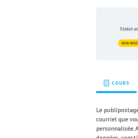
Statut ac
NON-INSC
COURS
Le publipostage
courriel que vo
personnalisée. 
données, consti