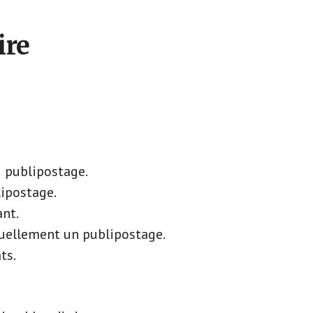
re
 publipostage.
lipostage.
ant.
uellement un publipostage.
ts.