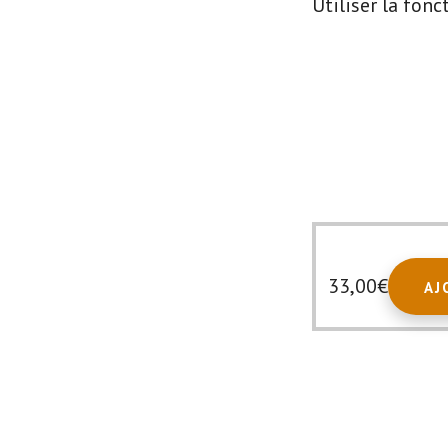
Utiliser la fonc
33,00
€
AJ