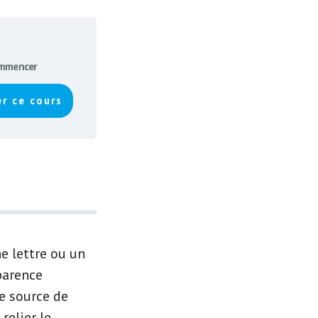
mmencer
r ce cours
e lettre ou un
parence
ne source de
relier le