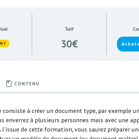
tuel
Tarif
Co
30€
Achete
RIT
CONTENU
 consiste à créer un document type, par exemple un
us enverrez à plusieurs personnes mais avec une ap
A l’issue de cette formation, vous saurez préparer u
tuer un modèle de document (ou document maître), 