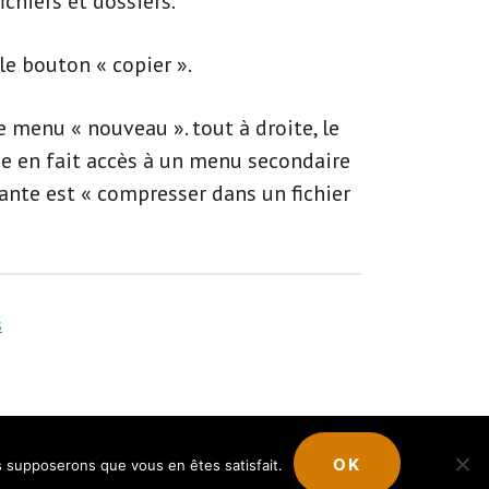
ichiers et dossiers.
le bouton « copier ».
le menu « nouveau ». tout à droite, le
ne en fait accès à un menu secondaire
sante est « compresser dans un fichier
s
OK
us supposerons que vous en êtes satisfait.