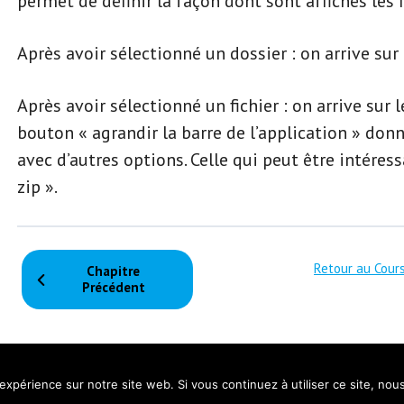
permet de définir la façon dont sont affichés les f
Après avoir sélectionné un dossier : on arrive sur 
Après avoir sélectionné un fichier : on arrive sur 
bouton « agrandir la barre de l’application » don
avec d’autres options. Celle qui peut être intéres
zip ».
Retour au Cour
Chapitre
Précédent
 expérience sur notre site web. Si vous continuez à utiliser ce site, no